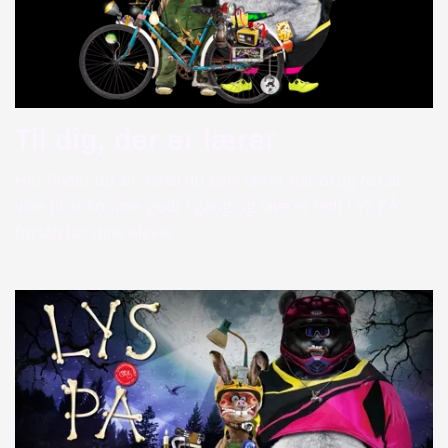
Til dig, der er lærer
Her finder du alt, hvad du som lærer har brug for at
vide til at komme godt i gang og lave et fedt LYS PÅ
forløb for dine elever.